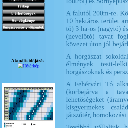
főútról) és Sörnyepusz
A falutól 200m-re. Kö
10 hektáros terület a
tó) 3 ha-os (nagytó) é
(nevelőtó) tavat fo
kövezet úton jól bejár
A horgászat sokolda
Aktuális időjárás
élmények testi-lelk
horgászoknak és persz
A Fehérvári Tó alka
(körbejárva a tava
lehetőségeket (áramvé
kisgyermekes csal
játszótér, homokozási
Továbbá vállaljuk ho