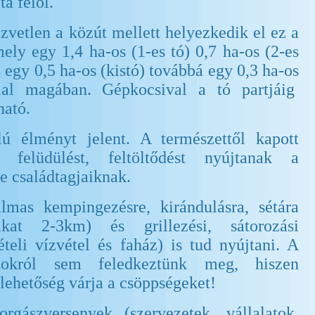
ta felől.
zvetlen a közút mellett helyezkedik el ez a
mely egy 1,4 ha-os (1-es tó) 0,7 ha-os (2-es
s egy 0,5 ha-os (kistó) továbbá egy 0,3 ha-os
glal magában. Gépkocsival a tó partjáig
ható.
lú élményt jelent. A természettől kapott
i felüdülést, feltöltődést nyújtanak a
e családtagjaiknak.
lmas kempingezésre, kirándulásra, sétára
kat 2-3km) és grillezési, sátorozási
teli vízvétel és faház) is tud nyújtani. A
ádokról sem feledkeztünk meg, hiszen
 lehetőség várja a csöppségeket!
rgászversenyek (szervezetek, vállalatok,