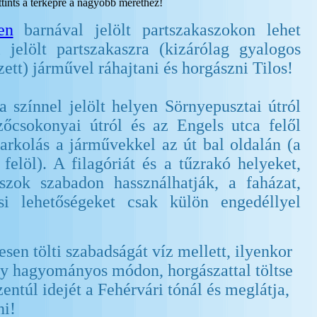
tints a térképre a nagyobb mérethez!
en
barnával jelölt partszakaszokon lehet
l jelölt partszakaszra (kizárólag gyalogos
tt) járművel ráhajtani és horgászni Tilos!
la színnel jelölt helyen Sörnyepusztai útról
őcsokonyai útról és az Engels utca felől
arkolás a járművekkel az út bal oldalán (a
felöl). A filagóriát és a tűzrakó helyeket,
szok szabadon hassználhatják, a faházat,
si lehetőségeket csak külön engedéllyel
sen tölti szabadságát víz mellett, ilyenkor
gy hagyományos módon, horgászattal töltse
zentúl idejét a Fehérvári tónál és meglátja,
ni!