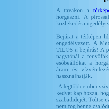
Kat
A tavakon a
térkép
horgászni. A pirossa
közlekedés engedélyeze
Bejárat a térképen li
engedélyezett. A Mez
TILOS a bejárás! A p
nagytónál a fenyőfák 
esőbeállókat a horgá
áram és vízvételezé
hassználhatják.
A legtöbb ember szíve
kedvet kap hozzá, ho
szabadidejét. Töltse e
nem fog benne csalód