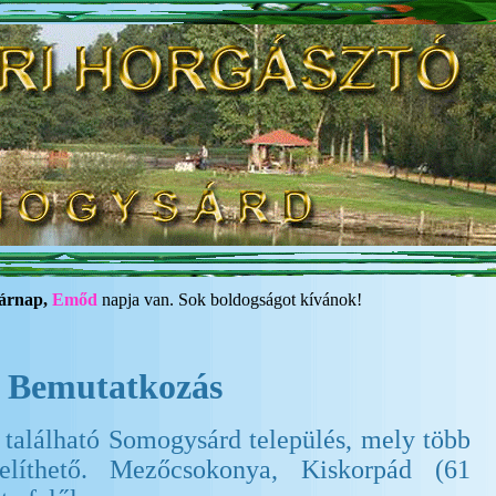
árnap,
Emőd
napja van. Sok boldogságot kívánok!
Bemutatkozás
 található Somogysárd település, mely több
elíthető. Mezőcsokonya, Kiskorpád (61